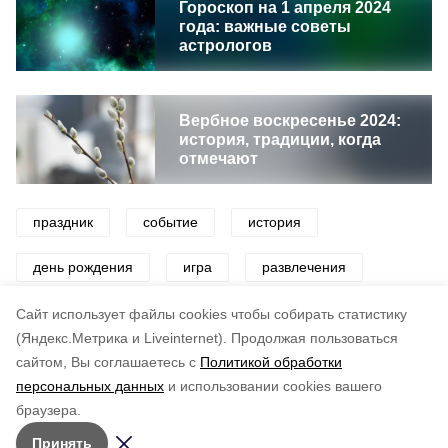
Гороскоп на 1 апреля 2024
года: важные советы
астрологов
Вербное воскресенье 2024:
история, традиции, когда
отмечают
праздник
событие
история
день рождения
игра
развлечения
народный праздник
церковный праздник
Cайт использует файлы cookies чтобы собирать статистику
(Яндекс.Метрика и Liveinternet).
Продолжая пользоваться
сайтом, Вы соглашаетесь с
Политикой обработки
Понравилась статья?
персональных данных
и использовании cookies вашего
по оценке
4
пользователей
браузера.
5
4
3
2
1
Принять