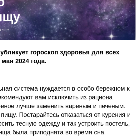
о
ищу
.site
публикует гороскоп здоровья для всех
 мая 2024 года.
ная система нуждается в особо бережном к
екомендуют вам исключить из рациона
реное лучше заменить вареным и печеным.
ищу. Постарайтесь отказаться от курения и
осить тесную одежду и так устроить постель,
вища была приподнята во время сна.