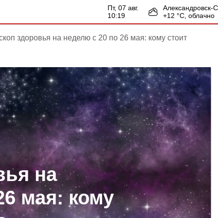
пт, 07 авг.
Александровск-
10:19
+
12
°С,
облачно
скоп здоровья на неделю с 20 по 26 мая: кому стоит
вья на
26 мая: кому