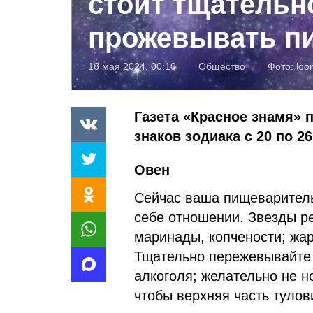
стоит тщательн
прожевывать п
18 мая 2024, 00:10
Общество
Фото:
loon
Газета «Красное знамя» 
знаков зодиака с 20 по 26
Овен
Сейчас ваша пищеваритель
себе отношении. Звезды р
маринады, копчености; жа
Тщательно пережевывайте п
алкоголя; желательно не н
чтобы верхняя часть туло