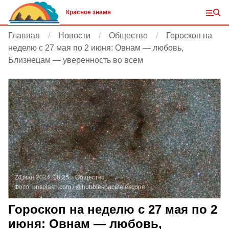
Красное знамя
Главная
Новости
Общество
Гороскоп на
неделю с 27 мая по 2 июня: Овнам — любовь,
Близнецам — уверенность во всем
24 мая 2024, 18:25
Общество
Фото:
unsplash.com
/ @hubblespacetelescope
Гороскоп на неделю с 27 мая по 2
июня: Овнам — любовь,