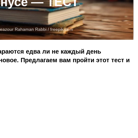
онусе — ТЕСТ
azour Rahaman Rabbi /
freepik.com
араются едва ли не каждый день
новое. Предлагаем вам пройти этот тест и