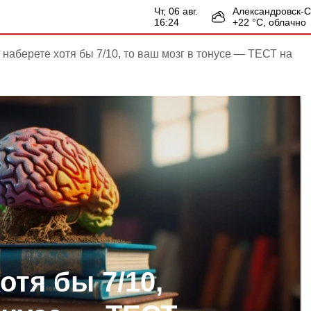
чт, 06 авг.
Александровск-
16:24
+
22
°С,
облачно
 наберете хотя бы 7/10, то ваш мозг в тонусе — ТЕСТ на
отя бы 7/10,