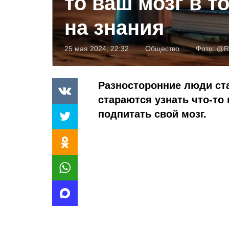
то ваш мозг в т
на знания
25 мая 2024, 22:32
Общество
Фото:
@Re
Разносторонние люди ст
стараются узнать что-то 
подпитать свой мозг.