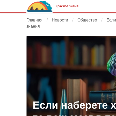
Красное знамя
Главная
Новости
Общество
Если
знания
Если наберете х