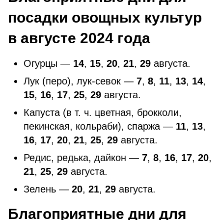
посадки овощных культур
в августе 2024 года
Огурцы —
14
,
15
,
20
,
21
,
29
августа.
Лук (перо), лук-севок —
7
,
8
,
11
,
13
,
14
,
15
,
16
,
17
,
25
,
29
августа.
Капуста (в т. ч. цветная, брокколи,
пекинская, кольраби), спаржа —
11
,
13
,
16
,
17
,
20
,
21
,
25
,
29
августа.
Редис, редька, дайкон —
7
,
8
,
16
,
17
,
20
,
21
,
25
,
29
августа.
Зелень —
20
,
21
,
29
августа.
Благоприятные дни для