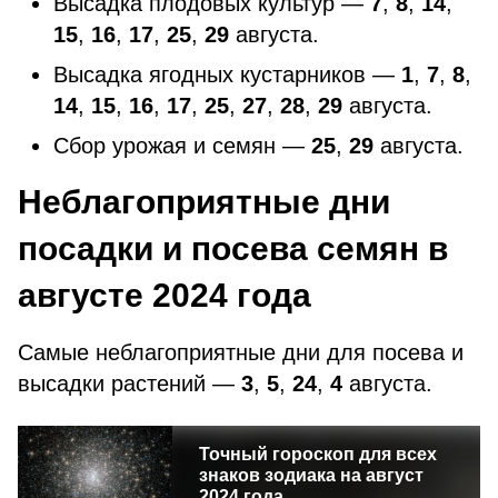
Высадка плодовых культур —
7
,
8
,
14
,
15
,
16
,
17
,
25
,
29
августа.
Высадка ягодных кустарников —
1
,
7
,
8
,
14
,
15
,
16
,
17
,
25
,
27
,
28
,
29
августа.
Сбор урожая и семян —
25
,
29
августа.
Неблагоприятные дни
посадки и посева семян в
августе 2024 года
Самые неблагоприятные дни для посева и
высадки растений —
3
,
5
,
24
,
4
августа.
Точный гороскоп для всех
знаков зодиака на август
2024 года