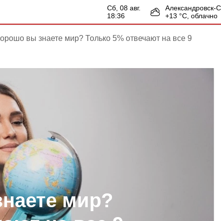
сб, 08 авг.
Александровск-
18:36
+
13
°С,
облачно
хорошо вы знаете мир? Только 5% отвечают на все 9
знаете мир?