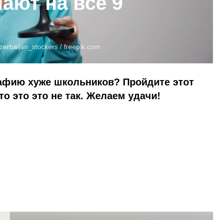
ают на все 9
erbaijan_stockers /
freepik.com
рафию хуже школьников? Пройдите этот
то это это не так. Желаем удачи!