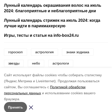
Лунный календарь окрашивания волос на июль
2024: благоприятные и неблагоприятные дни
Лунный календарь стрижек на июль 2024: когда
лучше идти в парикмахерскую
Игры, тесты и статьи на info-box24.ru
гороскоп
астрология
знаки зодиака
звезды
небо
астрологи
астрологический гид
астрологический прогноз
Cайт использует файлы cookies чтобы собирать статистику
(Яндекс.Метрика и Liveinternet).
Продолжая пользоваться
сайтом, Вы соглашаетесь с
Политикой обработки
Понравилась статья?
персональных данных
и использовании cookies вашего
по оценке
3
пользователей
браузера.
5
4
3
2
1
Принять