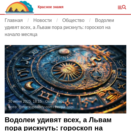
Красное знамя
Главная
Новости
Общество
Водолеи
удивят всех, а Львам пора рискнуть: гороскоп на
начало месяца
30 июня 2025, 18:15
Общество
Фото:
@mockupdaddy-com /
freepik.com
Водолеи удивят всех, а Львам
пора рискнуть: гороскоп на