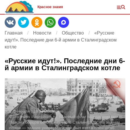
Красное знамя
Главная
Новости
Общество
«Русские
идут!». Последние дни 6-й армии в Сталинградском
котле
«Русские идут!». Последние дни 6-
й армии в Сталинградском котле
2 февраля , 18:54
Общество
Фото:
https://waralbum.ru/
Красный флаг над площадью
Павших борцов освобожденного Сталинграда. На заднем
плане — здание универмага, где был взят в плен штаб