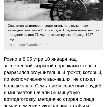
Советская артиллерия ведет огонь по окруженным
немецким войскам в Сталинграде. Предположительно, на
переднем плане 76-мм полковая пушка образца 1927
года.
Фото: https://waralbum.ru/
Ровно в 8:05 утра 10 января над
заснеженной, изрытой воронками степью
разразился оглушительный грохот, который,
по воспоминаниям выживших, не стихал
больше часа. Семь тысяч советских орудий
и миномётов начали 55-минутную
артподготовку, методично стирая с лица
земли немецкие укрепления, штабы и