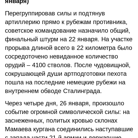
января)
Перегруппировав силы и подтянув
артиллерию прямо к рубежам противника,
советское командование назначило общий,
финальный штурм на 22 января. На участке
прорыва длиной всего в 22 километра было
сосредоточено невиданное количество
орудий – 4100 стволов. После чудовищной,
сокрушающей души артподготовки пехота
пошла на последние немецкие рубежи на
внутреннем обводе Сталинграда.
Через четыре дня, 26 января, произошло
событие огромной символической силы: на
заснеженных, политых кровью склонах
Мамаева кургана соединились наступавшие
с запада части 21-й армии и державшие