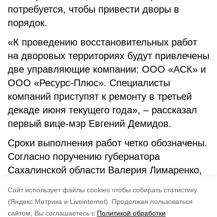
потребуется, чтобы привести дворы в
порядок.
«К проведению восстановительных работ
на дворовых территориях будут привлечены
две управляющие компании: ООО «АСК» и
ООО «Ресурс-Плюс». Специалисты
компаний приступят к ремонту в третьей
декаде июня текущего года», – рассказал
первый вице-мэр Евгений Демидов.
Сроки выполнения работ четко обозначены.
Согласно поручению губернатора
Сахалинской области Валерия Лимаренко,
ямочный ремонт во дворах должен быть
Cайт использует файлы cookies чтобы собирать статистику
закончен до 1 августа 2026 года.
(Яндекс.Метрика и Liveinternet).
Продолжая пользоваться
сайтом, Вы соглашаетесь с
Политикой обработки