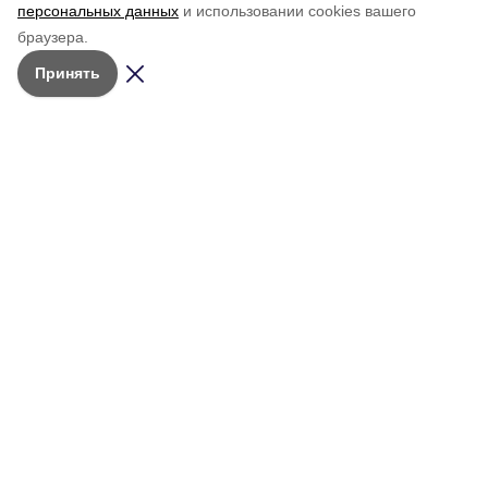
персональных данных
и использовании cookies вашего
браузера.
Принять
Мы в соцсетях
Учредитель:
АНО РМИ
«Молодёжный
© 2026 • Сетевое издание
ресурсный
Общество
«Красное знамя. Сахалин»
центр»
Персоны
Зарегистрировано в Федеральной
Телефон
службе по надзору в сфере связи,
Объявления и
редакции
информационных технологий и
мероприятия
(42434)
4-20-66
массовых коммуникаций
Об издании
(Роскомнадзор).
Адрес редакции:
Архив выпусков
Свидетельство о регистрации:
694420,
Эл № ФС77-91026 от 18 марта
общественно-
Сахалинская
2026 г.
политической
обл., г.
Александровск-