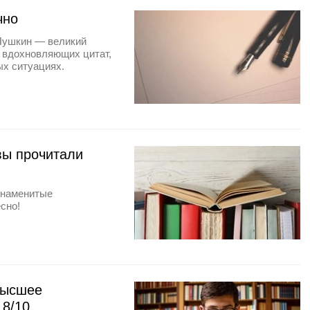
чно
 Пушкин — великий
0 вдохновляющих цитат,
ых ситуациях.
 вы прочитали
знаменитые
сно!
высшее
 8/10