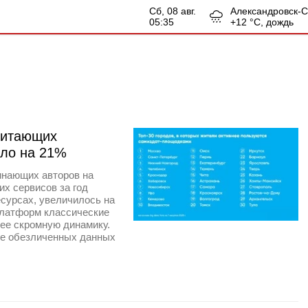
сб, 08 авг.
Александровск-
05:35
+
12
°С,
дождь
 читающих
сло на 21%
инающих авторов на
х сервисов за год
есурсах, увеличилось на
платформ классические
ее скромную динамику.
ве обезличенных данных