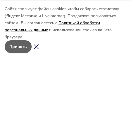
Cайт использует файлы cookies чтобы собирать статистику
(Яндекс.Метрика и Liveinternet).
Продолжая пользоваться
сайтом, Вы соглашаетесь с
Политикой обработки
персональных данных
и использовании cookies вашего
браузера.
Принять
Мы в соцсетях
Учредитель:
АНО РМИ
«Молодёжный
© 2026 • Сетевое издание
ресурсный
Общество
«Красное знамя. Сахалин»
центр»
Персоны
Зарегистрировано в Федеральной
Телефон
службе по надзору в сфере связи,
Объявления и
редакции
информационных технологий и
мероприятия
(42434)
4-20-66
массовых коммуникаций
Об издании
(Роскомнадзор).
Адрес редакции:
Архив выпусков
Свидетельство о регистрации:
694420,