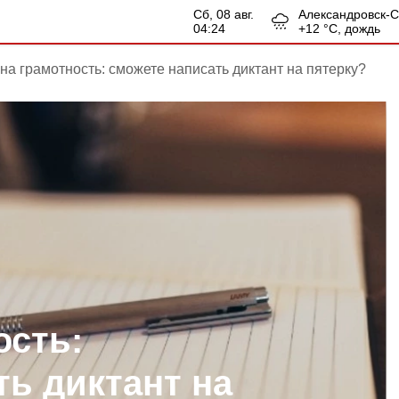
сб, 08 авг.
Александровск-
04:24
+
12
°С,
дождь
 на грамотность: сможете написать диктант на пятерку?
ость:
ть диктант на