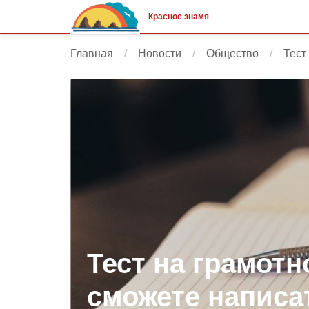
Красное знамя
Главная
Новости
Общество
Тест
Тест на грамотн
сможете написа