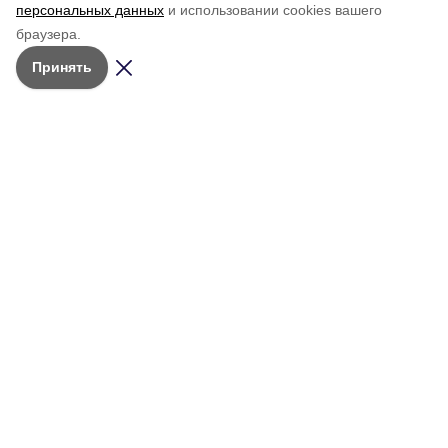
персональных данных
и использовании cookies вашего
браузера.
Принять
Мы в соцсетях
Учредитель:
АНО РМИ
«Молодёжный
© 2026 • Сетевое издание
ресурсный
Общество
«Красное знамя. Сахалин»
центр»
Персоны
Зарегистрировано в Федеральной
Телефон
службе по надзору в сфере связи,
Объявления и
редакции
информационных технологий и
мероприятия
(42434)
4-20-66
массовых коммуникаций
Об издании
(Роскомнадзор).
Адрес редакции:
Архив выпусков
Свидетельство о регистрации:
694420,
Эл № ФС77-91026 от 18 марта
общественно-
Сахалинская
2026 г.
политической
обл., г.
Александровск-