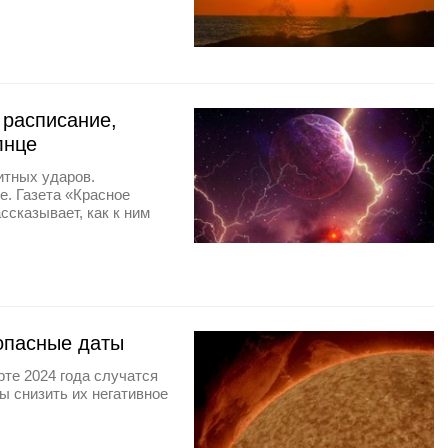
 расписание,
лнце
итных ударов.
е. Газета «Красное
ссказывает, как к ним
 опасные даты
рте 2024 года случатся
ы снизить их негативное