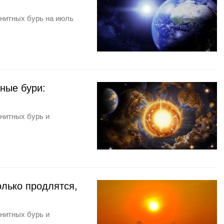
гнитных бурь на июль
тные бури:
гнитных бурь и
олько продлятся,
гнитных бурь и