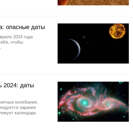
а: опасные даты
врале 2024 года
себя, чтобы
.
ь 2024: даты
нитные колебания.
ендуется заранее
бликует календарь